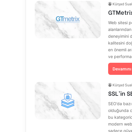
Kürşad Sua
GTMetri
Web sitesi p
alanlarından 
deneyimini d
kalitesini d
en önemli ara
ve performan
Devamını
Kürşad Sua
SSL’in 
SEO’da bazı 
olduğunda ci
bu kategorid
modern web s
sadece güven