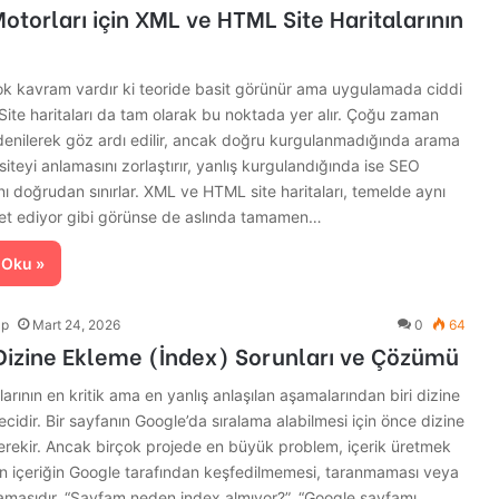
torları için XML ve HTML Site Haritalarının
ok kavram vardır ki teoride basit görünür ama uygulamada ciddi
. Site haritaları da tam olarak bu noktada yer alır. Çoğu zaman
denilerek göz ardı edilir, ancak doğru kurgulanmadığında arama
siteyi anlamasını zorlaştırır, yanlış kurgulandığında ise SEO
ı doğrudan sınırlar. XML ve HTML site haritaları, temelde aynı
t ediyor gibi görünse de aslında tamamen…
 Oku »
lp
Mart 24, 2026
0
64
Dizine Ekleme (İndex) Sorunları ve Çözümü
arının en kritik ama en yanlış anlaşılan aşamalarından biri dizine
cidir. Bir sayfanın Google’da sıralama alabilmesi için önce dizine
erekir. Ancak birçok projede en büyük problem, içerik üretmek
len içeriğin Google tarafından keşfedilmemesi, taranmaması veya
amasıdır. “Sayfam neden index almıyor?”, “Google sayfamı