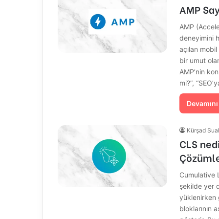
AMP Sayf
AMP (Accele
deneyimini h
açılan mobil
bir umut ol
AMP’nin konu
mi?”, “SEO’y
Devamını
Kürşad Sua
CLS ned
Çözüml
Cumulative 
şekilde yer 
yüklenirken 
bloklarının 