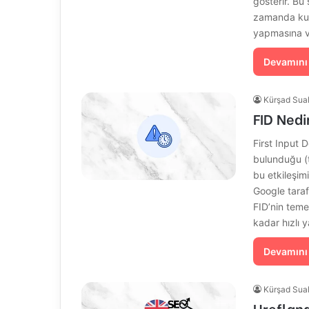
gösterir. Bu
zamanda kull
yapmasına v
Devamını
Kürşad Sua
FID Nedi
First Input 
bulunduğu (t
bu etkileşim
Google taraf
FID’nin temel
kadar hızlı y
Devamını
Kürşad Sua
Hreflang