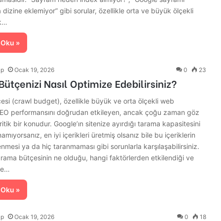
dizine eklemiyor” gibi sorular, özellikle orta ve büyük ölçekli
ok…
 Oku »
lp
Ocak 19, 2026
0
23
ütçenizi Nasıl Optimize Edebilirsiniz?
si (crawl budget), özellikle büyük ve orta ölçekli web
 SEO performansını doğrudan etkileyen, ancak çoğu zaman göz
ritik bir konudur. Google’ın sitenize ayırdığı tarama kapasitesini
namıyorsanız, en iyi içerikleri üretmiş olsanız bile bu içeriklerin
nmesi ya da hiç taranmaması gibi sorunlarla karşılaşabilirsiniz.
rama bütçesinin ne olduğu, hangi faktörlerden etkilendiği ve
şe…
 Oku »
lp
Ocak 19, 2026
0
18