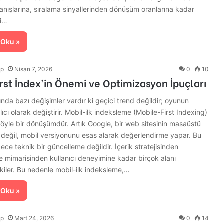
nışlarına, sıralama sinyallerinden dönüşüm oranlarına kadar
ki…
 Oku »
lp
Nisan 7, 2026
0
10
rst İndex’in Önemi ve Optimizasyon İpuçları
da bazı değişimler vardır ki geçici trend değildir; oyunun
alıcı olarak değiştirir. Mobil-ilk indeksleme (Mobile-First Indexing)
öyle bir dönüşümdür. Artık Google, bir web sitesinin masaüstü
 değil, mobil versiyonunu esas alarak değerlendirme yapar. Bu
ece teknik bir güncelleme değildir. İçerik stratejisinden
te mimarisinden kullanıcı deneyimine kadar birçok alanı
iler. Bu nedenle mobil-ilk indeksleme,…
 Oku »
lp
Mart 24, 2026
0
14