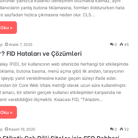
 sorunlar yalnızca kullanıcı deneyimini bozmakla kalmaz, aynı
anıcıların yanlış butona tıklamasına, formları doldururken hata
e sayfadan hızlıca çıkmasına neden olur. CLS…
 Oku »
lp
Aralık 7, 2025
0
45
r? FID Hataları ve Çözümleri
Delay (FID), bir kullanıcının web sitenizde herhangi bir etkileşimde
ıklama, butona basma, menü açma gibi) ilk andan, tarayıcının
i işleyip yanıt verebilmesine kadar geçen süreyi ifade eder.
ından bir Core Web Vitals metriği olarak uzun süre kullanılmıştır.
 amacı, bir sitenin gerçek kullanıcı etkileşimleri karşısında ne
anıt verebildiğini ölçmektir. Kısacası FID, “Tıkladım…
 Oku »
lp
Kasım 19, 2025
0
32
 Etiketi: Çok Dilli Siteler için SEO Rehberi