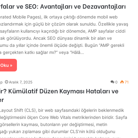
alar ve SEO: Avantajları ve Dezavantajları
rated Mobile Pages), ilk ortaya çıktığı dönemde mobil web
ızlandırmak için güçlü bir çözüm olarak sunuldu. Özellikle yavaş
 sayfaların kullanıcıyı kaçırdığı bir dönemde, AMP sayfalar ciddi
arak görülüyordu. Ancak SEO dünyası dinamik bir alan ve
mu da yıllar içinde önemli ölçüde değişti. Bugün “AMP gerekli
a gerçekten katkı sağlar mı?” veya “Hâlâ…
 Oku »
lp
Aralık 7, 2025
0
71
ir? Kümülatif Düzen Kayması Hataları ve
er
Layout Shift (CLS), bir web sayfasındaki öğelerin beklenmedik
değiştirmesini ölçen Core Web Vitals metriklerinden biridir. Sayfa
görsellerin kayması, butonların yer değiştirmesi, metin
aşağı yukarı zıplaması gibi durumlar CLS’nin kötü olduğunu