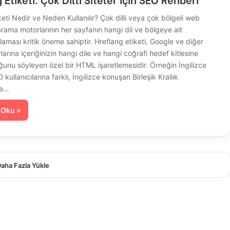
keti Nedir ve Neden Kullanılır? Çok dilli veya çok bölgeli web
 arama motorlarının her sayfanın hangi dil ve bölgeye ait
aması kritik öneme sahiptir. Hreflang etiketi, Google ve diğer
arına içeriğinizin hangi dile ve hangi coğrafi hedef kitlesine
ğunu söyleyen özel bir HTML işaretlemesidir. Örneğin İngilizce
ullanıcılarına farklı, İngilizce konuşan Birleşik Krallık
na…
 Oku »
aha Fazla Yükle