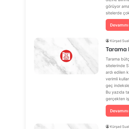
görüyor ama 
sitelerde ç
Devamını
Kürşad Sua
Tarama B
Tarama bütçe
sitelerinde
ardı edilen k
verimli kulla
geç indeksle
Bu yazıda ta
gerçekten i
Devamını
Kürşad Sua