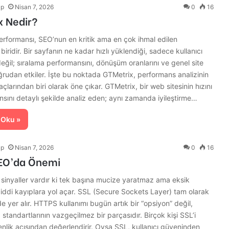
lp
Nisan 7, 2026
0
16
x Nedir?
erformansı, SEO’nun en kritik ama en çok ihmal edilen
biridir. Bir sayfanın ne kadar hızlı yüklendiği, sadece kullanıcı
eğil; sıralama performansını, dönüşüm oranlarını ve genel site
oğrudan etkiler. İşte bu noktada GTMetrix, performans analizinin
çlarından biri olarak öne çıkar. GTMetrix, bir web sitesinin hızını
sını detaylı şekilde analiz eden; aynı zamanda iyileştirme…
 Oku »
lp
Nisan 7, 2026
0
16
SEO’da Önemi
sinyaller vardır ki tek başına mucize yaratmaz ama eksik
ddi kayıplara yol açar. SSL (Secure Sockets Layer) tam olarak
e yer alır. HTTPS kullanımı bugün artık bir “opsiyon” değil,
tandartlarının vazgeçilmez bir parçasıdır. Birçok kişi SSL’i
lik açısından değerlendirir. Oysa SSL, kullanıcı güveninden