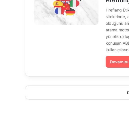
Hreflang Eti
sitelerinde,
olduğunu anl
arama motorl
yönelik oldu
konuşan ABD k
kullanıcıları
Devamını
D