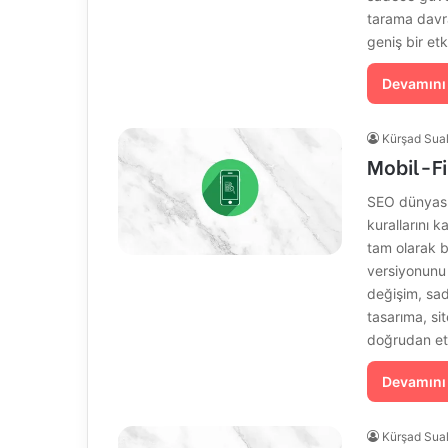
tarama davra
geniş bir et
Devamını
Kürşad Sua
Mobil-Fi
SEO dünyasın
kurallarını k
tam olarak b
versiyonunu
değişim, sad
tasarıma, si
doğrudan etk
Devamını
Kürşad Sua