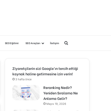
Arama yap ...
SEO Eğitimi
SEO Araçları
İletişim
Ziyaretçilerin sizi Google’ın tercih ettiği
kaynak haline getirmesine izin verin!
3 hafta önce
Reranking Nedir?
Yeniden Sıralama Ne
Anlama Gelir?
Mayıs 19, 2026