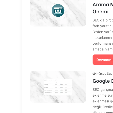
Arama Mo
Önemi
SEO’da birç
fark yaratır
“zaten var” 
motorlarının 
performansın
amaca hizme
Devamını
Kürşad Sua
Google 
SEO çalışmal
eklenme süre
eklenmesi g
değil; üreti
dizine alınm