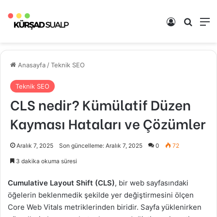
Kayıt Ol
Arama 
M
Anasayfa
/
Teknik SEO
Teknik SEO
CLS nedir? Kümülatif Düzen
Kayması Hataları ve Çözümler
Aralık 7, 2025
Son güncelleme: Aralık 7, 2025
0
72
3 dakika okuma süresi
Cumulative Layout Shift (CLS)
, bir web sayfasındaki
öğelerin beklenmedik şekilde yer değiştirmesini ölçen
Core Web Vitals metriklerinden biridir. Sayfa yüklenirken