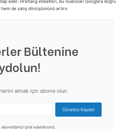
e hitap eder. Hreflang etiketleri, bu nüansları Google’a doğru
nı hem de satış dönüşümünü artırır.
rler Bültenine
ydolun!
erini almak için abone olun.
Ücretsiz Kaydol
aboneliğinizi iptal edebilirsiniz.