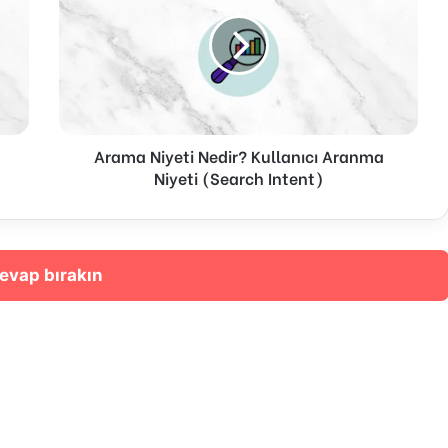
Nedir?
Kullanıcı
Aranma
Niyeti
(Search
Intent)
Arama Niyeti Nedir? Kullanıcı Aranma
Niyeti (Search Intent)
evap bırakın