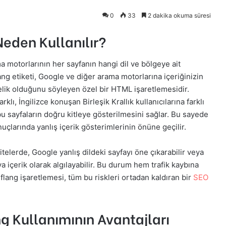
0
33
2 dakika okuma süresi
Neden Kullanılır?
ma motorlarının her sayfanın hangi dil ve bölgeye ait
ng etiketi, Google ve diğer arama motorlarına içeriğinizin
nelik olduğunu söyleyen özel bir HTML işaretlemesidir.
klı, İngilizce konuşan Birleşik Krallık kullanıcılarına farklı
bu sayfaların doğru kitleye gösterilmesini sağlar. Bu sayede
çlarında yanlış içerik gösterimlerinin önüne geçilir.
itelerde, Google yanlış dildeki sayfayı öne çıkarabilir veya
pya içerik olarak algılayabilir. Bu durum hem trafik kaybına
lang işaretlemesi, tüm bu riskleri ortadan kaldıran bir
SEO
ng Kullanımının Avantajları