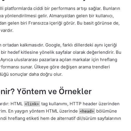
lli platformlarda ciddi bir performans artışı sağlar. Bunların
a yönlendirilmesi gelir. Almanya’dan gelen bir kullanıcı,
dan gelen biri Fransızca içeriği görür. Bu basit görünse de,
vardır.
n ortadan kalkmasıdır. Google, farklı dillerdeki aynı içeriği
 bir hedef kitlesine yönelik sayfalar olarak değerlendirir. Bu
 Ayrıca uluslararası pazarlara açılan markalar için hreflang
performansı sunar. Ülkeye göre değişen arama trendleri
ördüğü sonuçlar daha doğru olur.
lenir? Yöntem ve Örnekler
vardır: HTML
tag kullanımı, HTTP header üzerinden
<link>
ldirim. En yaygın yöntem HTML üzerinde
bölümüne
<head>
endi hreflang etiketi hem de alternatif dil/sürüm sayfalarının