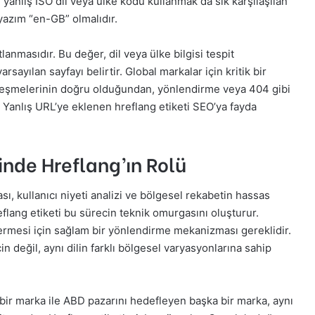
e yanlış ISO dil veya ülke kodu kullanmak da sık karşılaşılan
yazım “en-GB” olmalıdır.
lanmasıdır. Bu değer, dil veya ülke bilgisi tespit
rsayılan sayfayı belirtir. Global markalar için kritik bir
eşleşmelerinin doğru olduğundan, yönlendirme veya 404 gibi
Yanlış URL’ye eklenen hreflang etiketi SEO’ya fayda
inde Hreflang’ın Rolü
ası, kullanıcı niyeti analizi ve bölgesel rekabetin hassas
flang etiketi bu sürecin teknik omurgasını oluşturur.
ermesi için sağlam bir yönlendirme mekanizması gereklidir.
çin değil, aynı dilin farklı bölgesel varyasyonlarına sahip
 bir marka ile ABD pazarını hedefleyen başka bir marka, aynı