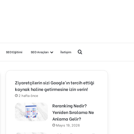
Arama yap ...
SEO Eğitimi
SEO Araçları
İletişim
Ziyaretçilerin sizi Google’ın tercih ettiği
kaynak haline getirmesine izin verin!
2 hafta önce
Reranking Nedir?
Yeniden Sıralama Ne
Anlama Gelir?
Mayıs 19, 2026