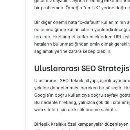
geçersiz sayabilir. Ayrıca hreflang etiketlerind
bir problemdir. Örneğin “en-UK” yerine doğru 
Bir diğer önemli hata “x-default” kullanımının at
edilemediğinde kullanıcıların yönlendirileceği va
tercihtir. Hreflang etiketlerini eklerken URL 
hataların bulunmadığından emin olmak gerekir. 
sağlamak yerine zarara sebep olabilir.
Uluslararası SEO Stratejis
Uluslararası SEO; teknik altyapı, içerik uyarlam
şekilde dengelenmesi gereken bir süreçtir. Hre
Google’ın doğru kullanıcıya doğru sayfayı göst
Bu nedenle hreflang, yalnızca çok dilli siteler i
web siteleri için de kritik öneme sahiptir.
Birleşik Krallık’a özel kampanyalar düzenleyen