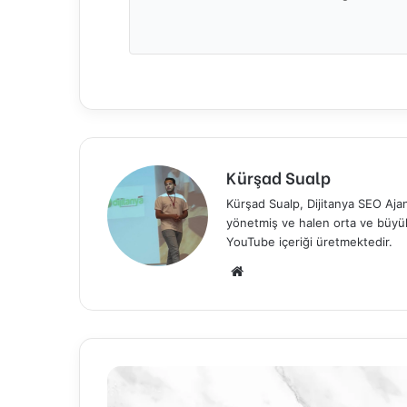
Kürşad Sualp
Kürşad Sualp, Dijitanya SEO Ajan
yönetmiş ve halen orta ve büyük 
YouTube içeriği üretmektedir.
Web
sitesi
Backlink
Nedir?