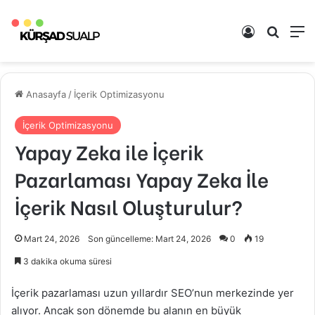
Kayıt Ol
Arama 
M
Anasayfa
/
İçerik Optimizasyonu
İçerik Optimizasyonu
Yapay Zeka ile İçerik
Pazarlaması Yapay Zeka İle
İçerik Nasıl Oluşturulur?
Mart 24, 2026
Son güncelleme: Mart 24, 2026
0
19
3 dakika okuma süresi
İçerik pazarlaması uzun yıllardır SEO’nun merkezinde yer
alıyor. Ancak son dönemde bu alanın en büyük