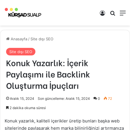
Kayıt Ol
Arama 
M
Anasayfa
/
Site dışı SEO
Site dışı SEO
Konuk Yazarlık: İçerik
Paylaşımı ile Backlink
Oluşturma İpuçları
Aralık 15, 2024
Son güncelleme: Aralık 15, 2024
0
72
2 dakika okuma süresi
Konuk yazarlık, kaliteli içerikler üretip bunları başka web
sitelerinde paylaşarak hem marka bilinirliğinizi artırmanıza