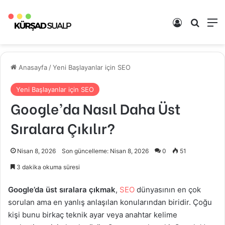
Kayıt Ol
Arama 
M
Anasayfa
/
Yeni Başlayanlar için SEO
Yeni Başlayanlar için SEO
Google’da Nasıl Daha Üst
Sıralara Çıkılır?
Nisan 8, 2026
Son güncelleme: Nisan 8, 2026
0
51
3 dakika okuma süresi
Google’da üst sıralara çıkmak
,
SEO
dünyasının en çok
sorulan ama en yanlış anlaşılan konularından biridir. Çoğu
kişi bunu birkaç teknik ayar veya anahtar kelime