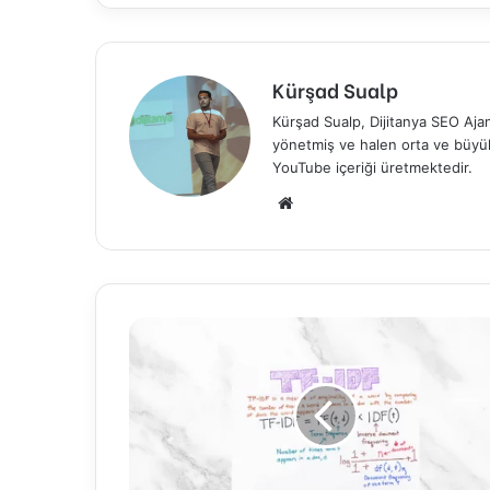
Kürşad Sualp
Kürşad Sualp, Dijitanya SEO Ajan
yönetmiş ve halen orta ve büyük 
YouTube içeriği üretmektedir.
Web
sitesi
TF-
IDF
Oranı
Nedir?
Nasıl
Hesaplanır?