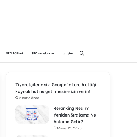
Arama yap ...
SEO Eğitimi
SEO Araçları
İletişim
Ziyaretçilerin sizi Google’ın tercih ettiği
kaynak haline getirmesine izin verin!
2 hafta önce
Reranking Nedir?
Yeniden Sıralama Ne
Anlama Gelir?
Mayıs 19, 2026