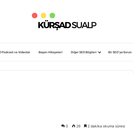
O Podcast ve Videolar
Başarı Hikayeleri
Diğer SEO Bilgileri
Bir SEO’ya Sorun
0
26
2 dakika okuma süresi